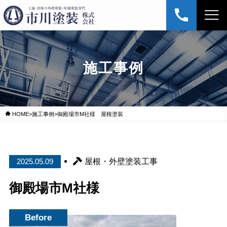
施工事例
HOME
>
施工事例
>
御殿場市M社様 屋根塗装
屋根・外壁塗装工事
2025.05.09
御殿場市M社様
Before