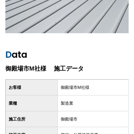
Data
御殿場市M社様
施工データ
お客様
御殿場市M社様
業種
製造業
施工住所
御殿場市