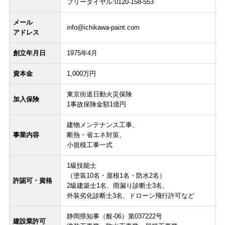
フリーダイヤル:0120-158-553
メール
info@ichikawa-paint.com
アドレス
創立年月日
1975年4月
資本金
1,000万円
東京街道日動火災保険
加入保険
1事故保険金額1億円
建物メンテナンス工事、
事業内容
断熱・省エネ対策、
小規模工事一式
1級技能士
（塗装10名・屋根1名・防水2名）
許認可・資格
2級建築士1名、雨漏り診断士3名、
外装劣化診断士3名、ドローン飛行許可など
静岡県知事（般-06）第037222号
建設業許可